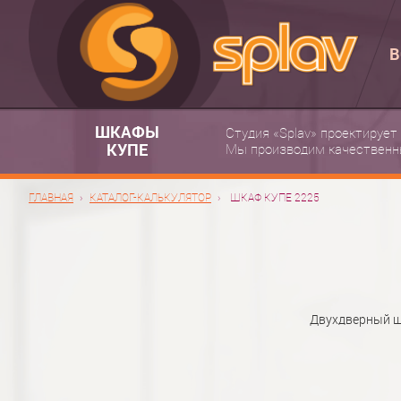
В
ШКАФЫ
Студия «Splav» проектирует
КУПЕ
Мы производим качественн
ГЛАВНАЯ
КАТАЛОГ-КАЛЬКУЛЯТОР
ШКАФ КУПЕ 2225
Двухдверный шк