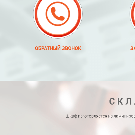
ОБРАТНЫЙ ЗВОНОК
З
СКЛ
Шкаф изготовляется из ламиниро