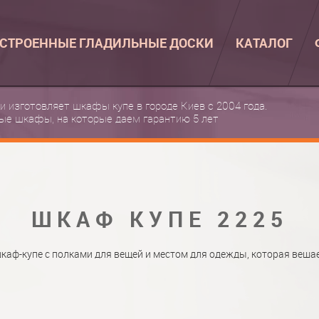
СТРОЕННЫЕ ГЛАДИЛЬНЫЕ ДОСКИ
КАТАЛОГ
ВСТРОЕННЫЕ 
 и изготовляет шкафы купе в городе Киев с 2004 года.
ые шкафы, на которые даем гарантию 5 лет
КАТАЛОГ ШКА
ВСТРОЕННАЯ 
ФОТО ШКАФОВ
НАСТЕННАЯ ГЛ
МАТЕРИАЛЫ
ШКАФ КУПЕ 2225
О НАС
ФУРНИТУРА
КОНТАКТЫ
КАТАЛОГИ ДВ
аф-купе с полками для вещей и местом для одежды, которая вешае