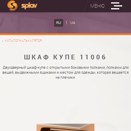
МЕНЮ
ВСТРОЕННЫЕ ГЛАДИЛЬНЫЕ ДОСКИ
RU
UA
КАТАЛОГ ШКАФОВ КУПЕ
ВСТРОЕННАЯ ГЛАДИЛЬНАЯ ДОСКА
КАТАЛОГ-КАЛЬКУЛЯТОР
ФОТО ШКАФОВ КУПЕ
НАСТЕННАЯ ГЛАДИЛЬНАЯ ДОСКА "РУСАЛКА"
МАТЕРИАЛЫ
ШКАФ КУПЕ 11006
О НАС
ФУРНИТУРА
Двухдверный шкаф-купе с открытыми боковыми полками, полками для
вещей, выдвижными ящиками и местом для одежды, которая вешается
КОНТАКТЫ
КАТАЛОГИ ДВЕРЕЙ
на плечики.