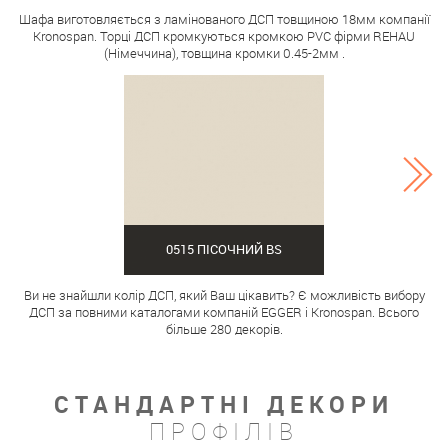
Шафа виготовляється з ламінованого ДСП товщиною 18мм компанії
Kronospan. Торці ДСП кромкуються кромкою PVC фірми REHAU
(Німеччина), товщина кромки 0.45-2мм .
0515 ПІСОЧНИЙ BS
Ви не знайшли колір ДСП, який Ваш цікавить? Є можливість вибору
ДСП за повними каталогами компаній EGGER і Kronospan. Всього
більше 280 декорів.
СТАНДАРТНІ ДЕКОРИ
ПРОФІЛІВ