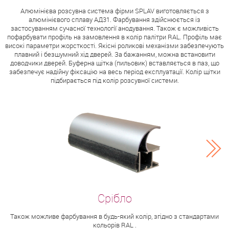
Алюмінієва розсувна система фірми SPLAV виготовляється з
алюмінієвого сплаву АД31. Фарбування здійснюється із
застосуванням сучасної технології анодування. Також є можливість
пофарбувати профіль на замовлення в колір палітри RAL. Профіль має
високі параметри жорсткості. Якісні роликові механізми забезпечують
плавний і безшумний хід дверей. За бажанням, можна встановити
доводчики дверей. Буферна щітка (пильовик) вставляється в паз, що
забезпечує надійну фіксацію на весь період експлуатації. Колір щітки
підбирається під колір розсувної системи.
Також можливе фарбування в будь-який колір, згідно з стандартами
кольорів RAL .