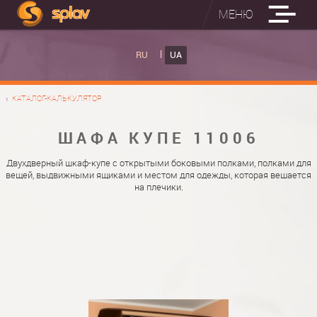
МЕНЮ
ВБУДОВАНІ ПРАСУВАЛЬНІ ДОШКИ
RU
UA
КАТАЛОГ ШАФ КУПЕ
ВБУДОВАНА ПРАСУВАЛЬНА ДОШКА
КАТАЛОГ-КАЛЬКУЛЯТОР
ФОТО ШАФ КУПЕ
НАСТІННА ПРАСУВАЛЬНА ДОШКА "РУСАЛКА"
МАТЕРІАЛИ
ШАФА КУПЕ 11006
ПРО НАС
ФУРНІТУРА
Двухдверный шкаф-купе с открытыми боковыми полками, полками для
вещей, выдвижными ящиками и местом для одежды, которая вешается
КОНТАКТИ
КАТАЛОГИ ДВЕРЕЙ
на плечики.