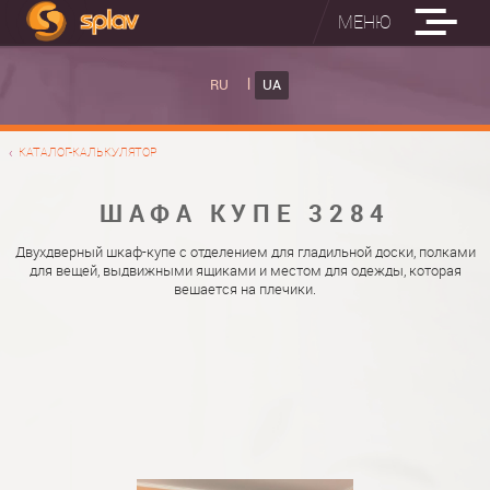
МЕНЮ
ВБУДОВАНІ ПРАСУВАЛЬНІ ДОШКИ
RU
UA
КАТАЛОГ ШАФ КУПЕ
ВБУДОВАНА ПРАСУВАЛЬНА ДОШКА
КАТАЛОГ-КАЛЬКУЛЯТОР
ФОТО ШАФ КУПЕ
НАСТІННА ПРАСУВАЛЬНА ДОШКА "РУСАЛКА"
МАТЕРІАЛИ
ШАФА КУПЕ 3284
ПРО НАС
ФУРНІТУРА
Двухдверный шкаф-купе с отделением для гладильной доски, полками
для вещей, выдвижными ящиками и местом для одежды, которая
КОНТАКТИ
КАТАЛОГИ ДВЕРЕЙ
вешается на плечики.