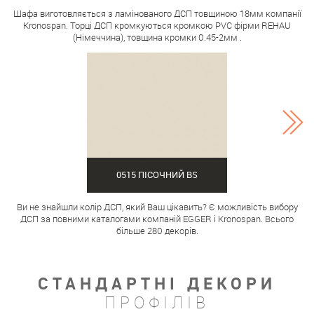
Шафа виготовляється з ламінованого ДСП товщиною 18мм компанії
Kronospan. Торці ДСП кромкуються кромкою PVC фірми REHAU
(Німеччина), товщина кромки 0.45-2мм .
0515 ПІСОЧНИЙ BS
Ви не знайшли колір ДСП, який Ваш цікавить? Є можливість вибору
ДСП за повними каталогами компаній EGGER і Kronospan. Всього
більше 280 декорів.
СТАНДАРТНІ ДЕКОРИ
ПРОФІЛІВ