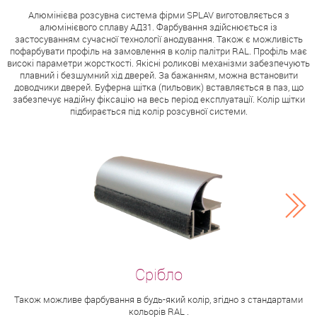
Алюмінієва розсувна система фірми SPLAV виготовляється з
алюмінієвого сплаву АД31. Фарбування здійснюється із
застосуванням сучасної технології анодування. Також є можливість
пофарбувати профіль на замовлення в колір палітри RAL. Профіль має
високі параметри жорсткості. Якісні роликові механізми забезпечують
плавний і безшумний хід дверей. За бажанням, можна встановити
доводчики дверей. Буферна щітка (пильовик) вставляється в паз, що
забезпечує надійну фіксацію на весь період експлуатації. Колір щітки
підбирається під колір розсувної системи.
Також можливе фарбування в будь-який колір, згідно з стандартами
кольорів RAL .