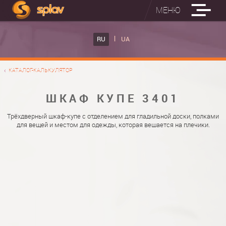
МЕНЮ
ВСТРОЕННЫЕ ГЛАДИЛЬНЫЕ ДОСКИ
RU
UA
КАТАЛОГ ШКАФОВ КУПЕ
ВСТРОЕННАЯ ГЛАДИЛЬНАЯ ДОСКА
КАТАЛОГ-КАЛЬКУЛЯТОР
ФОТО ШКАФОВ КУПЕ
НАСТЕННАЯ ГЛАДИЛЬНАЯ ДОСКА "РУСАЛКА"
МАТЕРИАЛЫ
ШКАФ КУПЕ 3401
О НАС
ФУРНИТУРА
Трёхдверный шкаф-купе с отделением для гладильной доски, полками
для вещей и местом для одежды, которая вешается на плечики.
КОНТАКТЫ
КАТАЛОГИ ДВЕРЕЙ