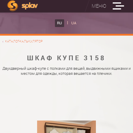
МЕНЮ
ВСТРОЕННЫЕ ГЛАДИЛЬНЫЕ ДОСКИ
RU
UA
КАТАЛОГ ШКАФОВ КУПЕ
ВСТРОЕННАЯ ГЛАДИЛЬНАЯ ДОСКА
КАТАЛОГ-КАЛЬКУЛЯТОР
ФОТО ШКАФОВ КУПЕ
НАСТЕННАЯ ГЛАДИЛЬНАЯ ДОСКА "РУСАЛКА"
МАТЕРИАЛЫ
ШКАФ КУПЕ 3158
О НАС
ФУРНИТУРА
Двухдверный шкаф-купе с полками для вещей, выдвижными ящиками и
местом для одежды, которая вешается на плечики.
КОНТАКТЫ
КАТАЛОГИ ДВЕРЕЙ