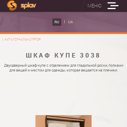
МЕНЮ
ВСТРОЕННЫЕ ГЛАДИЛЬНЫЕ ДОСКИ
RU
UA
КАТАЛОГ ШКАФОВ КУПЕ
ВСТРОЕННАЯ ГЛАДИЛЬНАЯ ДОСКА
КАТАЛОГ-КАЛЬКУЛЯТОР
ФОТО ШКАФОВ КУПЕ
НАСТЕННАЯ ГЛАДИЛЬНАЯ ДОСКА "РУСАЛКА"
МАТЕРИАЛЫ
ШКАФ КУПЕ 3038
О НАС
ФУРНИТУРА
Двухдверный шкаф-купе с отделением для гладильной доски, полками
для вещей и местом для одежды, которая вешается на плечики.
КОНТАКТЫ
КАТАЛОГИ ДВЕРЕЙ