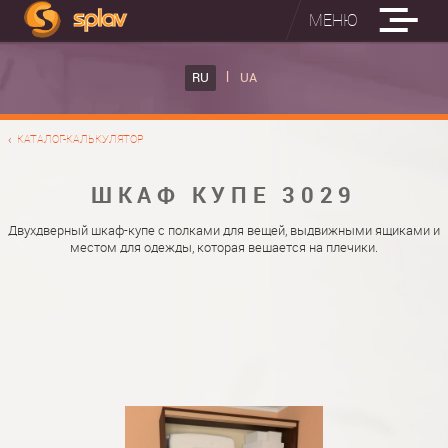
МЕНЮ
ВСТРОЕННЫЕ ГЛАДИЛЬНЫЕ ДОСКИ
RU
UA
КАТАЛОГ ШКАФОВ КУПЕ
ВСТРОЕННАЯ ГЛАДИЛЬНАЯ ДОСКА
КАТАЛОГ-КАЛЬКУЛЯТОР
ФОТО ШКАФОВ КУПЕ
НАСТЕННАЯ ГЛАДИЛЬНАЯ ДОСКА "РУСАЛКА"
МАТЕРИАЛЫ
ШКАФ КУПЕ 3029
О НАС
ФУРНИТУРА
Двухдверный шкаф-купе с полками для вещей, выдвижными ящиками и
местом для одежды, которая вешается на плечики.
КОНТАКТЫ
КАТАЛОГИ ДВЕРЕЙ