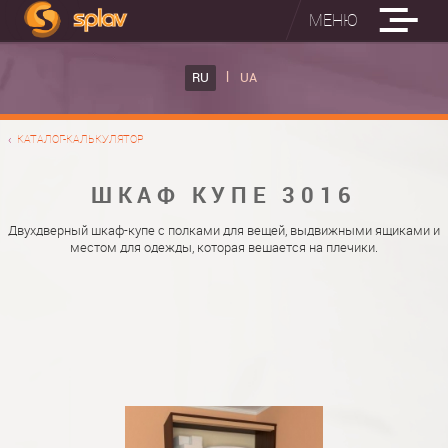
МЕНЮ
ВСТРОЕННЫЕ ГЛАДИЛЬНЫЕ ДОСКИ
RU
UA
КАТАЛОГ ШКАФОВ КУПЕ
ВСТРОЕННАЯ ГЛАДИЛЬНАЯ ДОСКА
КАТАЛОГ-КАЛЬКУЛЯТОР
ФОТО ШКАФОВ КУПЕ
НАСТЕННАЯ ГЛАДИЛЬНАЯ ДОСКА "РУСАЛКА"
МАТЕРИАЛЫ
ШКАФ КУПЕ 3016
О НАС
ФУРНИТУРА
Двухдверный шкаф-купе с полками для вещей, выдвижными ящиками и
местом для одежды, которая вешается на плечики.
КОНТАКТЫ
КАТАЛОГИ ДВЕРЕЙ