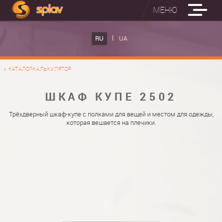
МЕНЮ
ВСТРОЕННЫЕ ГЛАДИЛЬНЫЕ ДОСКИ
RU
UA
КАТАЛОГ ШКАФОВ КУПЕ
ВСТРОЕННАЯ ГЛАДИЛЬНАЯ ДОСКА
КАТАЛОГ-КАЛЬКУЛЯТОР
ФОТО ШКАФОВ КУПЕ
НАСТЕННАЯ ГЛАДИЛЬНАЯ ДОСКА "РУСАЛКА"
МАТЕРИАЛЫ
ШКАФ КУПЕ 2502
О НАС
ФУРНИТУРА
Трёхдверный шкаф-купе с полками для вещей и местом для одежды,
которая вешается на плечики.
КОНТАКТЫ
КАТАЛОГИ ДВЕРЕЙ