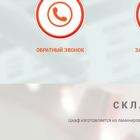
ОБРАТНЫЙ ЗВОНОК
З
СКЛ
Шкаф изготовляется из ламиниро