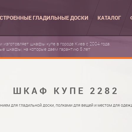
СТРОЕННЫЕ ГЛАДИЛЬНЫЕ ДОСКИ
КАТАЛОГ
ВСТРОЕННЫЕ 
 и изготовляет шкафы купе в городе Киев с 2004 года.
ые шкафы, на которые даем гарантию 5 лет
КАТАЛОГ ШКА
ВСТРОЕННАЯ 
ФОТО ШКАФОВ
НАСТЕННАЯ ГЛ
МАТЕРИАЛЫ
ШКАФ КУПЕ 2282
О НАС
ФУРНИТУРА
КОНТАКТЫ
КАТАЛОГИ ДВ
нием для гладильной доски, полками для вещей и местом для одежд