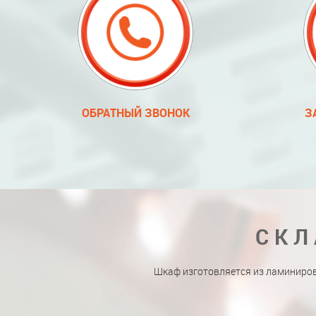
ОБРАТНЫЙ ЗВОНОК
З
СКЛ
Шкаф изготовляется из ламиниро