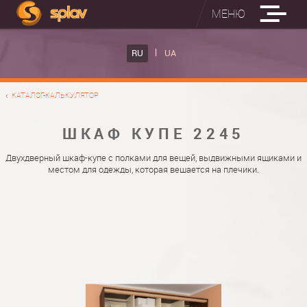
МЕНЮ
ВСТРОЕННЫЕ ГЛАДИЛЬНЫЕ ДОСКИ
RU
UA
КАТАЛОГ ШКАФОВ КУПЕ
ВСТРОЕННАЯ ГЛАДИЛЬНАЯ ДОСКА
КАТАЛОГ-КАЛЬКУЛЯТОР
ФОТО ШКАФОВ КУПЕ
НАСТЕННАЯ ГЛАДИЛЬНАЯ ДОСКА "РУСАЛКА"
МАТЕРИАЛЫ
ШКАФ КУПЕ 2245
О НАС
ФУРНИТУРА
Двухдверный шкаф-купе с полками для вещей, выдвижными ящиками и
местом для одежды, которая вешается на плечики.
КОНТАКТЫ
КАТАЛОГИ ДВЕРЕЙ