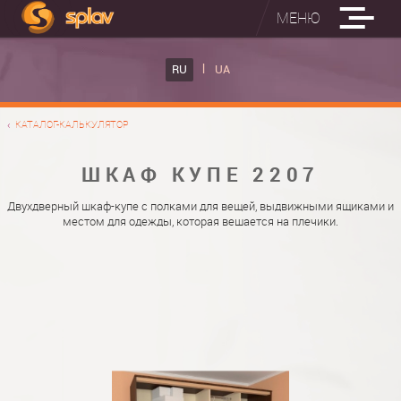
МЕНЮ
ВСТРОЕННЫЕ ГЛАДИЛЬНЫЕ ДОСКИ
RU
UA
КАТАЛОГ ШКАФОВ КУПЕ
ВСТРОЕННАЯ ГЛАДИЛЬНАЯ ДОСКА
КАТАЛОГ-КАЛЬКУЛЯТОР
ФОТО ШКАФОВ КУПЕ
НАСТЕННАЯ ГЛАДИЛЬНАЯ ДОСКА "РУСАЛКА"
МАТЕРИАЛЫ
ШКАФ КУПЕ 2207
О НАС
ФУРНИТУРА
Двухдверный шкаф-купе с полками для вещей, выдвижными ящиками и
местом для одежды, которая вешается на плечики.
КОНТАКТЫ
КАТАЛОГИ ДВЕРЕЙ