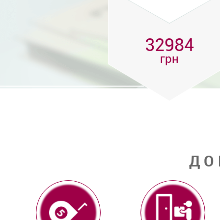
32984
грн
ДО