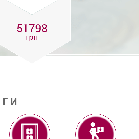
51798
грн
УГИ