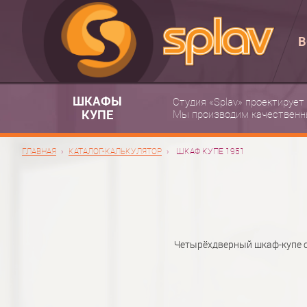
В
ШКАФЫ
Студия «Splav» проектирует
КУПЕ
Мы производим качественн
ГЛАВНАЯ
КАТАЛОГ-КАЛЬКУЛЯТОР
ШКАФ КУПЕ 1951
Четырёхдверный шкаф-купе с