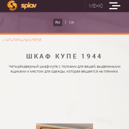
МЕНЮ
ВСТРОЕННЫЕ ГЛАДИЛЬНЫЕ ДОСКИ
RU
UA
КАТАЛОГ ШКАФОВ КУПЕ
ВСТРОЕННАЯ ГЛАДИЛЬНАЯ ДОСКА
КАТАЛОГ-КАЛЬКУЛЯТОР
ФОТО ШКАФОВ КУПЕ
НАСТЕННАЯ ГЛАДИЛЬНАЯ ДОСКА "РУСАЛКА"
МАТЕРИАЛЫ
ШКАФ КУПЕ 1944
О НАС
ФУРНИТУРА
Четырёхдверный шкаф-купе с полками для вещей, выдвижными
ящиками и местом для одежды, которая вешается на плечики.
КОНТАКТЫ
КАТАЛОГИ ДВЕРЕЙ