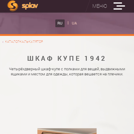
МЕНЮ
ВСТРОЕННЫЕ ГЛАДИЛЬНЫЕ ДОСКИ
RU
UA
КАТАЛОГ ШКАФОВ КУПЕ
ВСТРОЕННАЯ ГЛАДИЛЬНАЯ ДОСКА
КАТАЛОГ-КАЛЬКУЛЯТОР
ФОТО ШКАФОВ КУПЕ
НАСТЕННАЯ ГЛАДИЛЬНАЯ ДОСКА "РУСАЛКА"
МАТЕРИАЛЫ
ШКАФ КУПЕ 1942
О НАС
ФУРНИТУРА
Четырёхдверный шкаф-купе с полками для вещей, выдвижными
ящиками и местом для одежды, которая вешается на плечики.
КОНТАКТЫ
КАТАЛОГИ ДВЕРЕЙ