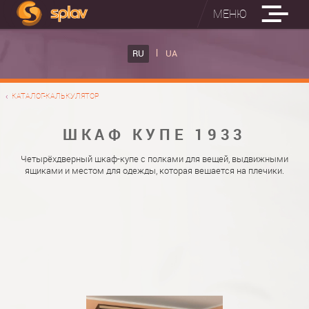
МЕНЮ
ВСТРОЕННЫЕ ГЛАДИЛЬНЫЕ ДОСКИ
RU
UA
КАТАЛОГ ШКАФОВ КУПЕ
ВСТРОЕННАЯ ГЛАДИЛЬНАЯ ДОСКА
КАТАЛОГ-КАЛЬКУЛЯТОР
ФОТО ШКАФОВ КУПЕ
НАСТЕННАЯ ГЛАДИЛЬНАЯ ДОСКА "РУСАЛКА"
МАТЕРИАЛЫ
ШКАФ КУПЕ 1933
О НАС
ФУРНИТУРА
Четырёхдверный шкаф-купе с полками для вещей, выдвижными
ящиками и местом для одежды, которая вешается на плечики.
КОНТАКТЫ
КАТАЛОГИ ДВЕРЕЙ