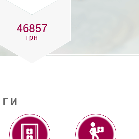
46857
грн
УГИ