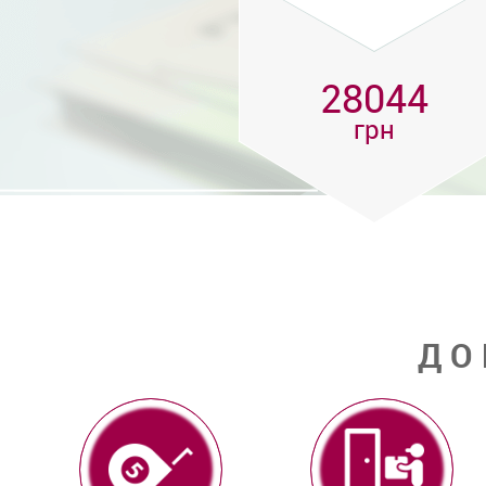
28044
грн
ДО