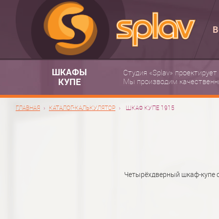
В
ШКАФЫ
Студия «Splav» проектирует
КУПЕ
Мы производим качественн
ГЛАВНАЯ
КАТАЛОГ-КАЛЬКУЛЯТОР
ШКАФ КУПЕ 1915
Четырёхдверный шкаф-купе с