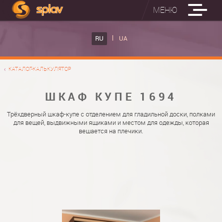
МЕНЮ
ВСТРОЕННЫЕ ГЛАДИЛЬНЫЕ ДОСКИ
RU
UA
КАТАЛОГ ШКАФОВ КУПЕ
ВСТРОЕННАЯ ГЛАДИЛЬНАЯ ДОСКА
КАТАЛОГ-КАЛЬКУЛЯТОР
ФОТО ШКАФОВ КУПЕ
НАСТЕННАЯ ГЛАДИЛЬНАЯ ДОСКА "РУСАЛКА"
МАТЕРИАЛЫ
ШКАФ КУПЕ 1694
О НАС
ФУРНИТУРА
Трёхдверный шкаф-купе с отделением для гладильной доски, полками
для вещей, выдвижными ящиками и местом для одежды, которая
КОНТАКТЫ
КАТАЛОГИ ДВЕРЕЙ
вешается на плечики.