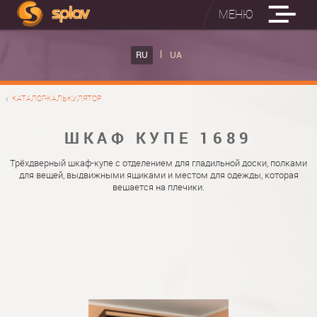
МЕНЮ
ВСТРОЕННЫЕ ГЛАДИЛЬНЫЕ ДОСКИ
RU
UA
КАТАЛОГ ШКАФОВ КУПЕ
ВСТРОЕННАЯ ГЛАДИЛЬНАЯ ДОСКА
КАТАЛОГ-КАЛЬКУЛЯТОР
ФОТО ШКАФОВ КУПЕ
НАСТЕННАЯ ГЛАДИЛЬНАЯ ДОСКА "РУСАЛКА"
МАТЕРИАЛЫ
ШКАФ КУПЕ 1689
О НАС
ФУРНИТУРА
Трёхдверный шкаф-купе с отделением для гладильной доски, полками
для вещей, выдвижными ящиками и местом для одежды, которая
КОНТАКТЫ
КАТАЛОГИ ДВЕРЕЙ
вешается на плечики.