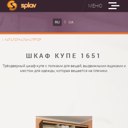
МЕНЮ
ВСТРОЕННЫЕ ГЛАДИЛЬНЫЕ ДОСКИ
RU
UA
КАТАЛОГ ШКАФОВ КУПЕ
ВСТРОЕННАЯ ГЛАДИЛЬНАЯ ДОСКА
КАТАЛОГ-КАЛЬКУЛЯТОР
ФОТО ШКАФОВ КУПЕ
НАСТЕННАЯ ГЛАДИЛЬНАЯ ДОСКА "РУСАЛКА"
МАТЕРИАЛЫ
ШКАФ КУПЕ 1651
О НАС
ФУРНИТУРА
Трёхдверный шкаф-купе с полками для вещей, выдвижными ящиками и
местом для одежды, которая вешается на плечики.
КОНТАКТЫ
КАТАЛОГИ ДВЕРЕЙ