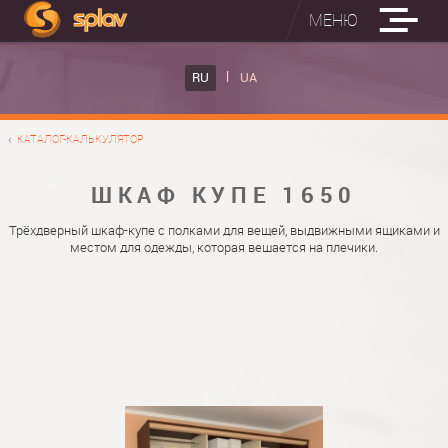
МЕНЮ
ВСТРОЕННЫЕ ГЛАДИЛЬНЫЕ ДОСКИ
RU
UA
КАТАЛОГ ШКАФОВ КУПЕ
ВСТРОЕННАЯ ГЛАДИЛЬНАЯ ДОСКА
КАТАЛОГ-КАЛЬКУЛЯТОР
ФОТО ШКАФОВ КУПЕ
НАСТЕННАЯ ГЛАДИЛЬНАЯ ДОСКА "РУСАЛКА"
МАТЕРИАЛЫ
ШКАФ КУПЕ 1650
О НАС
ФУРНИТУРА
Трёхдверный шкаф-купе с полками для вещей, выдвижными ящиками и
местом для одежды, которая вешается на плечики.
КОНТАКТЫ
КАТАЛОГИ ДВЕРЕЙ