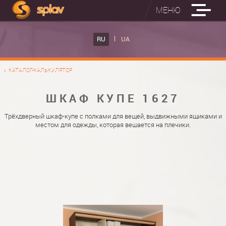
МЕНЮ
ВСТРОЕННЫЕ ГЛАДИЛЬНЫЕ ДОСКИ
RU
UA
КАТАЛОГ ШКАФОВ КУПЕ
ВСТРОЕННАЯ ГЛАДИЛЬНАЯ ДОСКА
КАТАЛОГ-КАЛЬКУЛЯТОР
ФОТО ШКАФОВ КУПЕ
НАСТЕННАЯ ГЛАДИЛЬНАЯ ДОСКА "РУСАЛКА"
МАТЕРИАЛЫ
ШКАФ КУПЕ 1627
О НАС
ФУРНИТУРА
Трёхдверный шкаф-купе с полками для вещей, выдвижными ящиками и
местом для одежды, которая вешается на плечики.
КОНТАКТЫ
КАТАЛОГИ ДВЕРЕЙ