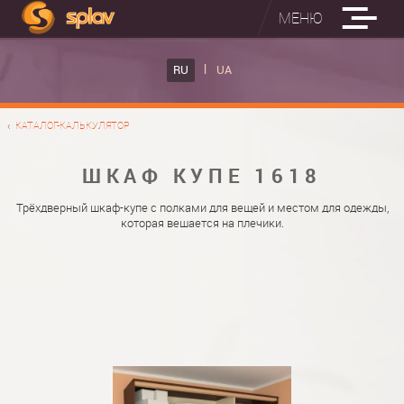
МЕНЮ
ВСТРОЕННЫЕ ГЛАДИЛЬНЫЕ ДОСКИ
RU
UA
КАТАЛОГ ШКАФОВ КУПЕ
ВСТРОЕННАЯ ГЛАДИЛЬНАЯ ДОСКА
КАТАЛОГ-КАЛЬКУЛЯТОР
ФОТО ШКАФОВ КУПЕ
НАСТЕННАЯ ГЛАДИЛЬНАЯ ДОСКА "РУСАЛКА"
МАТЕРИАЛЫ
ШКАФ КУПЕ 1618
О НАС
ФУРНИТУРА
Трёхдверный шкаф-купе с полками для вещей и местом для одежды,
которая вешается на плечики.
КОНТАКТЫ
КАТАЛОГИ ДВЕРЕЙ