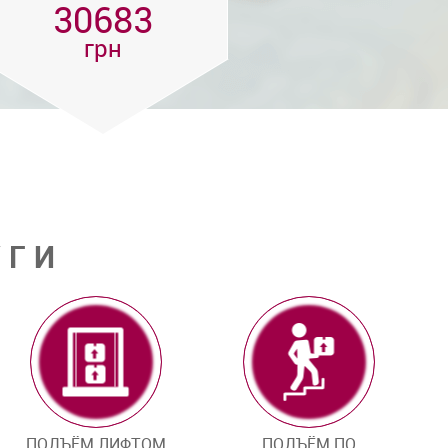
30683
грн
УГИ
ПОДЪЁМ ЛИФТОМ
ПОДЪЁМ ПО