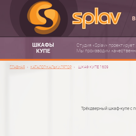
В
ШКАФЫ
Студия «Splav» проектирует
КУПЕ
Мы производим качественн
ГЛАВНАЯ
КАТАЛОГ-КАЛЬКУЛЯТОР
ШКАФ КУПЕ 1609
Трёхдверный шкаф-купе с 