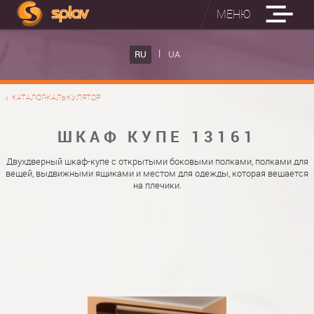
МЕНЮ
ВСТРОЕННЫЕ ГЛАДИЛЬНЫЕ ДОСКИ
RU
UA
КАТАЛОГ ШКАФОВ КУПЕ
ВСТРОЕННАЯ ГЛАДИЛЬНАЯ ДОСКА
КАТАЛОГ-КАЛЬКУЛЯТОР
ФОТО ШКАФОВ КУПЕ
НАСТЕННАЯ ГЛАДИЛЬНАЯ ДОСКА "РУСАЛКА"
МАТЕРИАЛЫ
ШКАФ КУПЕ 13161
О НАС
ФУРНИТУРА
Двухдверный шкаф-купе с открытыми боковыми полками, полками для
вещей, выдвижными ящиками и местом для одежды, которая вешается
КОНТАКТЫ
КАТАЛОГИ ДВЕРЕЙ
на плечики.