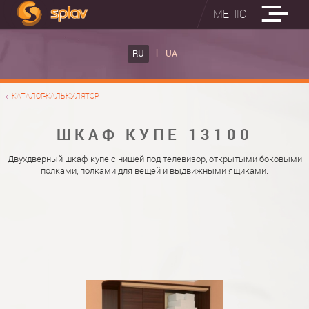
МЕНЮ
ВСТРОЕННЫЕ ГЛАДИЛЬНЫЕ ДОСКИ
RU
UA
КАТАЛОГ ШКАФОВ КУПЕ
ВСТРОЕННАЯ ГЛАДИЛЬНАЯ ДОСКА
КАТАЛОГ-КАЛЬКУЛЯТОР
ФОТО ШКАФОВ КУПЕ
НАСТЕННАЯ ГЛАДИЛЬНАЯ ДОСКА "РУСАЛКА"
МАТЕРИАЛЫ
ШКАФ КУПЕ 13100
О НАС
ФУРНИТУРА
Двухдверный шкаф-купе с нишей под телевизор, открытыми боковыми
полками, полками для вещей и выдвижными ящиками.
КОНТАКТЫ
КАТАЛОГИ ДВЕРЕЙ