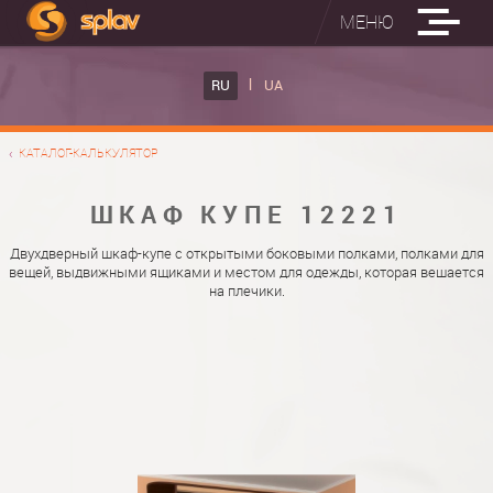
МЕНЮ
ВСТРОЕННЫЕ ГЛАДИЛЬНЫЕ ДОСКИ
RU
UA
КАТАЛОГ ШКАФОВ КУПЕ
ВСТРОЕННАЯ ГЛАДИЛЬНАЯ ДОСКА
КАТАЛОГ-КАЛЬКУЛЯТОР
ФОТО ШКАФОВ КУПЕ
НАСТЕННАЯ ГЛАДИЛЬНАЯ ДОСКА "РУСАЛКА"
МАТЕРИАЛЫ
ШКАФ КУПЕ 12221
О НАС
ФУРНИТУРА
Двухдверный шкаф-купе с открытыми боковыми полками, полками для
вещей, выдвижными ящиками и местом для одежды, которая вешается
КОНТАКТЫ
КАТАЛОГИ ДВЕРЕЙ
на плечики.