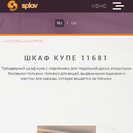
МЕНЮ
ВСТРОЕННЫЕ ГЛАДИЛЬНЫЕ ДОСКИ
RU
UA
КАТАЛОГ ШКАФОВ КУПЕ
ВСТРОЕННАЯ ГЛАДИЛЬНАЯ ДОСКА
КАТАЛОГ-КАЛЬКУЛЯТОР
ФОТО ШКАФОВ КУПЕ
НАСТЕННАЯ ГЛАДИЛЬНАЯ ДОСКА "РУСАЛКА"
МАТЕРИАЛЫ
ШКАФ КУПЕ 11681
О НАС
ФУРНИТУРА
Трёхдверный шкаф-купе с отделением для гладильной доски, открытыми
боковыми полками, полками для вещей, выдвижными ящиками и
КОНТАКТЫ
КАТАЛОГИ ДВЕРЕЙ
местом для одежды, которая вешается на плечики.