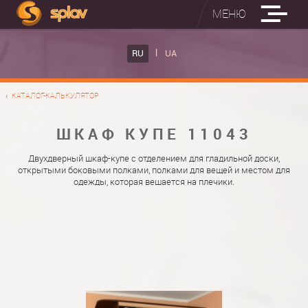
МЕНЮ
ВСТРОЕННЫЕ ГЛАДИЛЬНЫЕ ДОСКИ
RU
UA
КАТАЛОГ ШКАФОВ КУПЕ
ВСТРОЕННАЯ ГЛАДИЛЬНАЯ ДОСКА
КАТАЛОГ-КАЛЬКУЛЯТОР
ФОТО ШКАФОВ КУПЕ
НАСТЕННАЯ ГЛАДИЛЬНАЯ ДОСКА "РУСАЛКА"
МАТЕРИАЛЫ
ШКАФ КУПЕ 11043
О НАС
ФУРНИТУРА
Двухдверный шкаф-купе с отделением для гладильной доски,
открытыми боковыми полками, полками для вещей и местом для
КОНТАКТЫ
КАТАЛОГИ ДВЕРЕЙ
одежды, которая вешается на плечики.