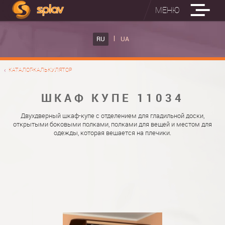
МЕНЮ
ВСТРОЕННЫЕ ГЛАДИЛЬНЫЕ ДОСКИ
RU
UA
КАТАЛОГ ШКАФОВ КУПЕ
ВСТРОЕННАЯ ГЛАДИЛЬНАЯ ДОСКА
КАТАЛОГ-КАЛЬКУЛЯТОР
ФОТО ШКАФОВ КУПЕ
НАСТЕННАЯ ГЛАДИЛЬНАЯ ДОСКА "РУСАЛКА"
МАТЕРИАЛЫ
ШКАФ КУПЕ 11034
О НАС
ФУРНИТУРА
Двухдверный шкаф-купе с отделением для гладильной доски,
открытыми боковыми полками, полками для вещей и местом для
КОНТАКТЫ
КАТАЛОГИ ДВЕРЕЙ
одежды, которая вешается на плечики.