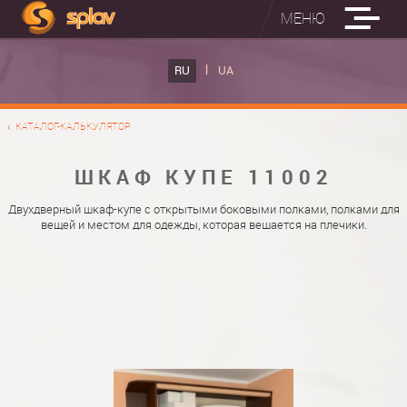
МЕНЮ
ВСТРОЕННЫЕ ГЛАДИЛЬНЫЕ ДОСКИ
RU
UA
КАТАЛОГ ШКАФОВ КУПЕ
ВСТРОЕННАЯ ГЛАДИЛЬНАЯ ДОСКА
КАТАЛОГ-КАЛЬКУЛЯТОР
ФОТО ШКАФОВ КУПЕ
НАСТЕННАЯ ГЛАДИЛЬНАЯ ДОСКА "РУСАЛКА"
МАТЕРИАЛЫ
ШКАФ КУПЕ 11002
О НАС
ФУРНИТУРА
Двухдверный шкаф-купе с открытыми боковыми полками, полками для
вещей и местом для одежды, которая вешается на плечики.
КОНТАКТЫ
КАТАЛОГИ ДВЕРЕЙ