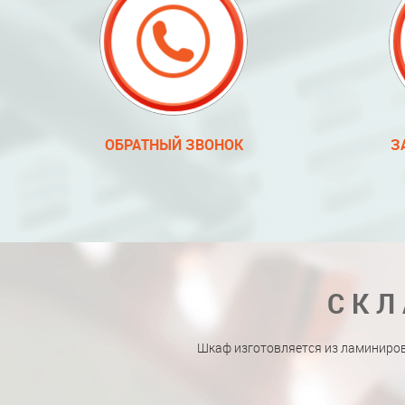
ОБРАТНЫЙ ЗВОНОК
З
СКЛ
Шкаф изготовляется из ламиниро