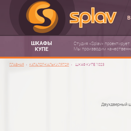
В
ШКАФЫ
Студия «Splav» проектирует
КУПЕ
Мы производим качественн
ГЛАВНАЯ
КАТАЛОГ-КАЛЬКУЛЯТОР
ШКАФ КУПЕ 1023
Двухдверный шк