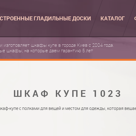
СТРОЕННЫЕ ГЛАДИЛЬНЫЕ ДОСКИ
КАТАЛОГ
ВСТРОЕННЫЕ 
 и изготовляет шкафы купе в городе Киев с 2004 года.
ые шкафы, на которые даем гарантию 5 лет
КАТАЛОГ ШКА
ВСТРОЕННАЯ 
ФОТО ШКАФОВ
НАСТЕННАЯ ГЛ
МАТЕРИАЛЫ
ШКАФ КУПЕ 1023
О НАС
ФУРНИТУРА
КОНТАКТЫ
КАТАЛОГИ ДВ
аф-купе с полками для вещей и местом для одежды, которая вешае