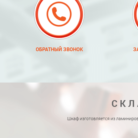
ОБРАТНЫЙ ЗВОНОК
З
СКЛ
Шкаф изготовляется из ламиниро