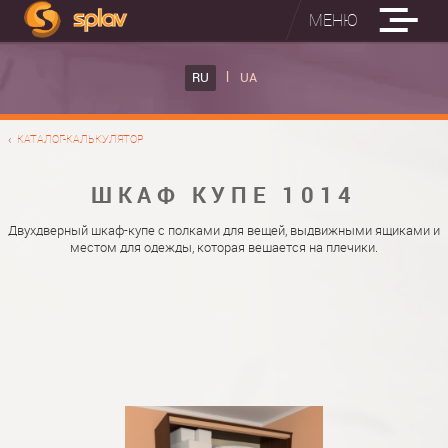
МЕНЮ
ВСТРОЕННЫЕ ГЛАДИЛЬНЫЕ ДОСКИ
RU
UA
КАТАЛОГ ШКАФОВ КУПЕ
ВСТРОЕННАЯ ГЛАДИЛЬНАЯ ДОСКА
КАТАЛОГ-КАЛЬКУЛЯТОР
ФОТО ШКАФОВ КУПЕ
НАСТЕННАЯ ГЛАДИЛЬНАЯ ДОСКА "РУСАЛКА"
МАТЕРИАЛЫ
ШКАФ КУПЕ 1014
О НАС
ФУРНИТУРА
Двухдверный шкаф-купе с полками для вещей, выдвижными ящиками и
местом для одежды, которая вешается на плечики.
КОНТАКТЫ
КАТАЛОГИ ДВЕРЕЙ