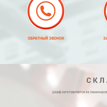
ОБРАТНЫЙ ЗВОНОК
З
СКЛ
Шкаф изготовляется из ламиниро