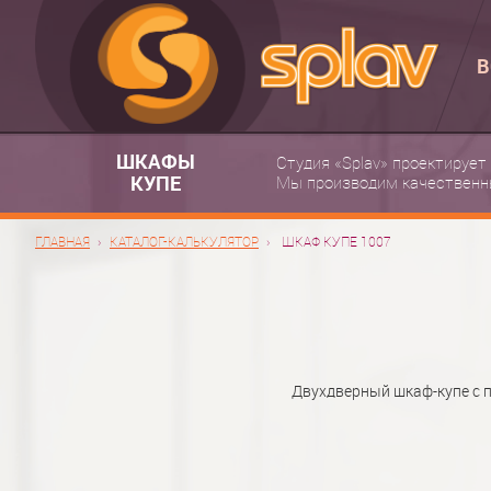
В
ШКАФЫ
Студия «Splav» проектирует
КУПЕ
Мы производим качественн
ГЛАВНАЯ
КАТАЛОГ-КАЛЬКУЛЯТОР
ШКАФ КУПЕ 1007
Двухдверный шкаф-купе с 