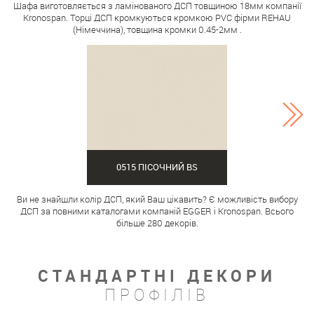
Шафа виготовляється з ламінованого ДСП товщиною 18мм компанії
Kronospan. Торці ДСП кромкуються кромкою PVC фірми REHAU
(Німеччина), товщина кромки 0.45-2мм .
0515 ПІСОЧНИЙ BS
Ви не знайшли колір ДСП, який Ваш цікавить? Є можливість вибору
ДСП за повними каталогами компаній EGGER і Kronospan. Всього
більше 280 декорів.
СТАНДАРТНІ ДЕКОРИ
ПРОФІЛІВ