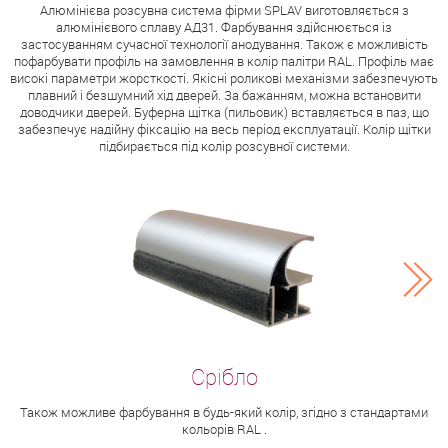
Алюмінієва розсувна система фірми SPLAV виготовляється з
алюмінієвого сплаву АД31. Фарбування здійснюється із
застосуванням сучасної технології анодування. Також є можливість
пофарбувати профіль на замовлення в колір палітри RAL. Профіль має
високі параметри жорсткості. Якісні роликові механізми забезпечують
плавний і безшумний хід дверей. За бажанням, можна встановити
доводчики дверей. Буферна щітка (пильовик) вставляється в паз, що
забезпечує надійну фіксацію на весь період експлуатації. Колір щітки
підбирається під колір розсувної системи.
Також можливе фарбування в будь-який колір, згідно з стандартами
кольорів RAL .