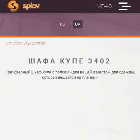
МЕНЮ
ВБУДОВАНІ ПРАСУВАЛЬНІ ДОШКИ
RU
UA
КАТАЛОГ ШАФ КУПЕ
ВБУДОВАНА ПРАСУВАЛЬНА ДОШКА
КАТАЛОГ-КАЛЬКУЛЯТОР
ФОТО ШАФ КУПЕ
НАСТІННА ПРАСУВАЛЬНА ДОШКА "РУСАЛКА"
МАТЕРІАЛИ
ШАФА КУПЕ 3402
ПРО НАС
ФУРНІТУРА
Трёхдверный шкаф-купе с полками для вещей и местом для одежды,
которая вешается на плечики.
КОНТАКТИ
КАТАЛОГИ ДВЕРЕЙ