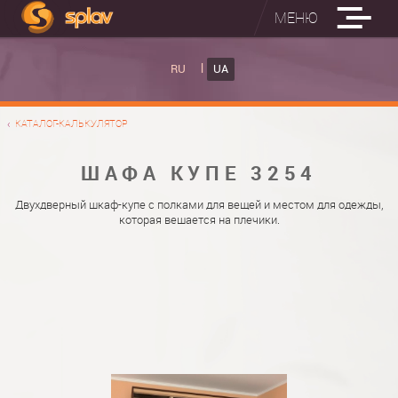
МЕНЮ
ВБУДОВАНІ ПРАСУВАЛЬНІ ДОШКИ
RU
UA
КАТАЛОГ ШАФ КУПЕ
ВБУДОВАНА ПРАСУВАЛЬНА ДОШКА
КАТАЛОГ-КАЛЬКУЛЯТОР
ФОТО ШАФ КУПЕ
НАСТІННА ПРАСУВАЛЬНА ДОШКА "РУСАЛКА"
МАТЕРІАЛИ
ШАФА КУПЕ 3254
ПРО НАС
ФУРНІТУРА
Двухдверный шкаф-купе с полками для вещей и местом для одежды,
которая вешается на плечики.
КОНТАКТИ
КАТАЛОГИ ДВЕРЕЙ