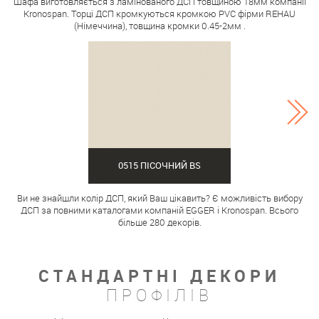
Шафа виготовляється з ламінованого ДСП товщиною 18мм компанії
Kronospan. Торці ДСП кромкуються кромкою PVC фірми REHAU
(Німеччина), товщина кромки 0.45-2мм .
0515 ПІСОЧНИЙ BS
Ви не знайшли колір ДСП, який Ваш цікавить? Є можливість вибору
ДСП за повними каталогами компаній EGGER і Kronospan. Всього
більше 280 декорів.
СТАНДАРТНІ ДЕКОРИ
ПРОФІЛІВ