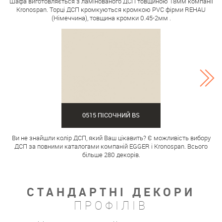
Шафа виготовляється з ламінованого ДСП товщиною 18мм компанії
Kronospan. Торці ДСП кромкуються кромкою PVC фірми REHAU
(Німеччина), товщина кромки 0.45-2мм .
0515 ПІСОЧНИЙ BS
Ви не знайшли колір ДСП, який Ваш цікавить? Є можливість вибору
ДСП за повними каталогами компаній EGGER і Kronospan. Всього
більше 280 декорів.
СТАНДАРТНІ ДЕКОРИ
ПРОФІЛІВ