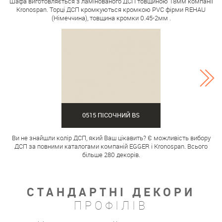
Шафа виготовляється з ламінованого ДСП товщиною 18мм компанії
Kronospan. Торці ДСП кромкуються кромкою PVC фірми REHAU
(Німеччина), товщина кромки 0.45-2мм .
0515 ПІСОЧНИЙ BS
Ви не знайшли колір ДСП, який Ваш цікавить? Є можливість вибору
ДСП за повними каталогами компаній EGGER і Kronospan. Всього
більше 280 декорів.
СТАНДАРТНІ ДЕКОРИ
ПРОФІЛІВ