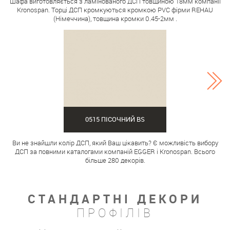
Шафа виготовляється з ламінованого ДСП товщиною 18мм компанії
Kronospan. Торці ДСП кромкуються кромкою PVC фірми REHAU
(Німеччина), товщина кромки 0.45-2мм .
0515 ПІСОЧНИЙ BS
Ви не знайшли колір ДСП, який Ваш цікавить? Є можливість вибору
ДСП за повними каталогами компаній EGGER і Kronospan. Всього
більше 280 декорів.
СТАНДАРТНІ ДЕКОРИ
ПРОФІЛІВ