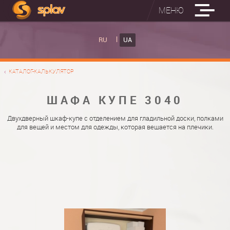
МЕНЮ
ВБУДОВАНІ ПРАСУВАЛЬНІ ДОШКИ
RU
UA
КАТАЛОГ ШАФ КУПЕ
ВБУДОВАНА ПРАСУВАЛЬНА ДОШКА
КАТАЛОГ-КАЛЬКУЛЯТОР
ФОТО ШАФ КУПЕ
НАСТІННА ПРАСУВАЛЬНА ДОШКА "РУСАЛКА"
МАТЕРІАЛИ
ШАФА КУПЕ 3040
ПРО НАС
ФУРНІТУРА
Двухдверный шкаф-купе с отделением для гладильной доски, полками
для вещей и местом для одежды, которая вешается на плечики.
КОНТАКТИ
КАТАЛОГИ ДВЕРЕЙ