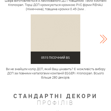
Шафа виготовляється з ламінованого ДСП товщиною 18мм компанії
Kronospan. Торці ДСП кромкуються кромкою PVC фірми REHAU
(Німеччина), товщина кромки 0.45-2мм .
0515 ПІСОЧНИЙ BS
Ви не знайшли колір ДСП, який Ваш цікавить? Є можливість вибору
ДСП за повними каталогами компаній EGGER і Kronospan. Всього
більше 280 декорів.
СТАНДАРТНІ ДЕКОРИ
ПРОФІЛІВ