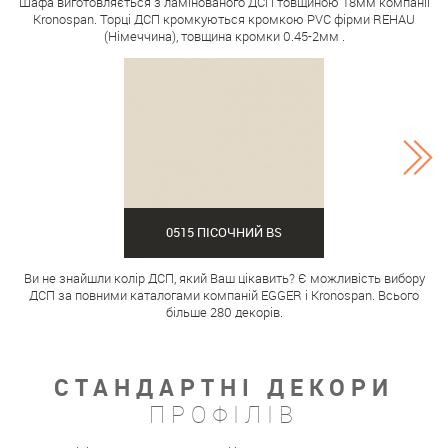
Шафа виготовляється з ламінованого ДСП товщиною 18мм компанії
Kronospan. Торці ДСП кромкуються кромкою PVC фірми REHAU
(Німеччина), товщина кромки 0.45-2мм .
0515 ПІСОЧНИЙ BS
Ви не знайшли колір ДСП, який Ваш цікавить? Є можливість вибору
ДСП за повними каталогами компаній EGGER і Kronospan. Всього
більше 280 декорів.
СТАНДАРТНІ ДЕКОРИ
ПРОФІЛІВ