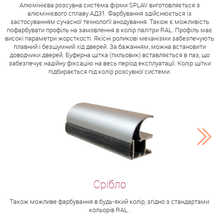
Алюмінієва розсувна система фірми SPLAV виготовляється з
алюмінієвого сплаву АД31. Фарбування здійснюється із
застосуванням сучасної технології анодування. Також є можливість
пофарбувати профіль на замовлення в колір палітри RAL. Профіль має
високі параметри жорсткості. Якісні роликові механізми забезпечують
плавний і безшумний хід дверей. За бажанням, можна встановити
доводчики дверей. Буферна щітка (пильовик) вставляється в паз, що
забезпечує надійну фіксацію на весь період експлуатації. Колір щітки
підбирається під колір розсувної системи.
Також можливе фарбування в будь-який колір, згідно з стандартами
кольорів RAL .