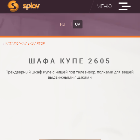
МЕНЮ
ВБУДОВАНІ ПРАСУВАЛЬНІ ДОШКИ
RU
UA
КАТАЛОГ ШАФ КУПЕ
ВБУДОВАНА ПРАСУВАЛЬНА ДОШКА
КАТАЛОГ-КАЛЬКУЛЯТОР
ФОТО ШАФ КУПЕ
НАСТІННА ПРАСУВАЛЬНА ДОШКА "РУСАЛКА"
МАТЕРІАЛИ
ШАФА КУПЕ 2605
ПРО НАС
ФУРНІТУРА
Трёхдверный шкаф-купе с нишей под телевизор, полками для вещей,
выдвижными ящиками.
КОНТАКТИ
КАТАЛОГИ ДВЕРЕЙ