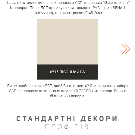
Шафа виготовляється з ламінованого ДСП товщиною 18мм компанії
Kronospan. Торці ДСП кромкуються кромкою PVC фірми REHAU
(Німеччина), товщина кромки 0.45-2мм .
0515 ПІСОЧНИЙ BS
Ви не знайшли колір ДСП, який Ваш цікавить? Є можливість вибору
ДСП за повними каталогами компаній EGGER і Kronospan. Всього
більше 280 декорів.
СТАНДАРТНІ ДЕКОРИ
ПРОФІЛІВ