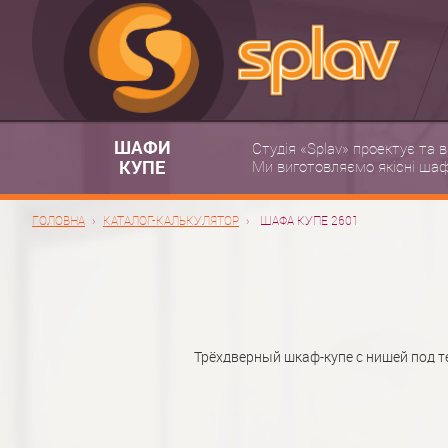
ШАФИ
Студія «Splav» проектує та 
КУПЕ
Ми виготовляємо якісні шафи
ГОЛОВНА
КАТАЛОГ-КАЛЬКУЛЯТОР
ШАФА КУПЕ 2601
Трёхдверный шкаф-купе с нишей под т