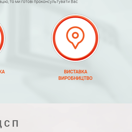
ацію, то ми готові проконсультувати Вас
КА
ВИСТАВКА
ВИРОБНИЦТВО
ДСП