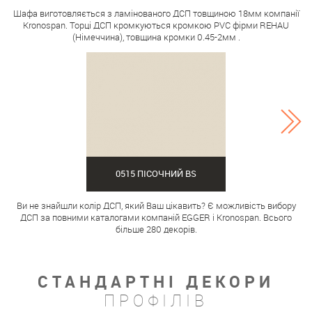
Шафа виготовляється з ламінованого ДСП товщиною 18мм компанії
Kronospan. Торці ДСП кромкуються кромкою PVC фірми REHAU
(Німеччина), товщина кромки 0.45-2мм .
0515 ПІСОЧНИЙ BS
Ви не знайшли колір ДСП, який Ваш цікавить? Є можливість вибору
ДСП за повними каталогами компаній EGGER і Kronospan. Всього
більше 280 декорів.
СТАНДАРТНІ ДЕКОРИ
ПРОФІЛІВ