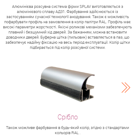
Алюмінієва розсувна система фірми SPLAV виготовляється з
алюмінієвого сплаву АД31. Фарбування здійснюється із
застосуванням сучасної технології анодування. Також є можливість
пофарбувати профіль на замовлення в колір палітри RAL. Профіль має
високі параметри жорсткості. Якісні роликові механізми забезпечують
плавний і безшумний хід дверей. За бажанням, можна встановити
доводчики дверей. Буферна щітка (пильовик) вставляється в паз, що
забезпечує надійну фіксацію на весь період експлуатації. Колір щітки
підбирається під колір розсувної системи.
Також можливе фарбування в будь-який колір, згідно з стандартами
кольорів RAL .