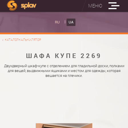
МЕНЮ
ВБУДОВАНІ ПРАСУВАЛЬНІ ДОШКИ
RU
UA
КАТАЛОГ ШАФ КУПЕ
ВБУДОВАНА ПРАСУВАЛЬНА ДОШКА
КАТАЛОГ-КАЛЬКУЛЯТОР
ФОТО ШАФ КУПЕ
НАСТІННА ПРАСУВАЛЬНА ДОШКА "РУСАЛКА"
МАТЕРІАЛИ
ШАФА КУПЕ 2269
ПРО НАС
ФУРНІТУРА
Двухдверный шкаф-купе с отделением для гладильной доски, полками
для вещей, выдвижными ящиками и местом для одежды, которая
КОНТАКТИ
КАТАЛОГИ ДВЕРЕЙ
вешается на плечики.