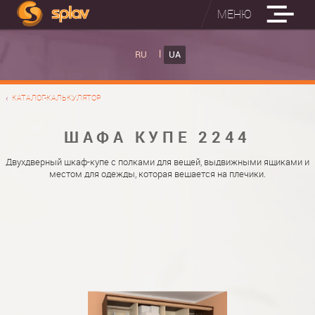
МЕНЮ
ВБУДОВАНІ ПРАСУВАЛЬНІ ДОШКИ
RU
UA
КАТАЛОГ ШАФ КУПЕ
ВБУДОВАНА ПРАСУВАЛЬНА ДОШКА
КАТАЛОГ-КАЛЬКУЛЯТОР
ФОТО ШАФ КУПЕ
НАСТІННА ПРАСУВАЛЬНА ДОШКА "РУСАЛКА"
МАТЕРІАЛИ
ШАФА КУПЕ 2244
ПРО НАС
ФУРНІТУРА
Двухдверный шкаф-купе с полками для вещей, выдвижными ящиками и
местом для одежды, которая вешается на плечики.
КОНТАКТИ
КАТАЛОГИ ДВЕРЕЙ