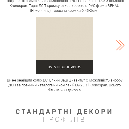
Шафа виготовляється з ламінованого ДСП товщиною 18мм компанії
Kronospan. Торці ДСП кромкуються кромкою PVC фірми REHAU
(Німеччина), товщина кромки 0.45-2мм .
0515 ПІСОЧНИЙ BS
Ви не знайшли колір ДСП, який Ваш цікавить? Є можливість вибору
ДСП за повними каталогами компаній EGGER і Kronospan. Всього
більше 280 декорів.
СТАНДАРТНІ ДЕКОРИ
ПРОФІЛІВ