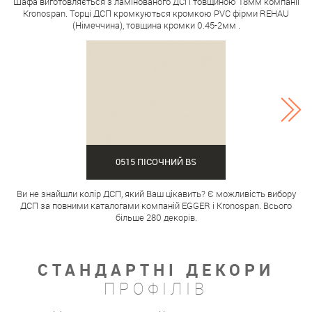
Шафа виготовляється з ламінованого ДСП товщиною 18мм компанії
Kronospan. Торці ДСП кромкуються кромкою PVC фірми REHAU
(Німеччина), товщина кромки 0.45-2мм .
0515 ПІСОЧНИЙ BS
Ви не знайшли колір ДСП, який Ваш цікавить? Є можливість вибору
ДСП за повними каталогами компаній EGGER і Kronospan. Всього
більше 280 декорів.
СТАНДАРТНІ ДЕКОРИ
ПРОФІЛІВ