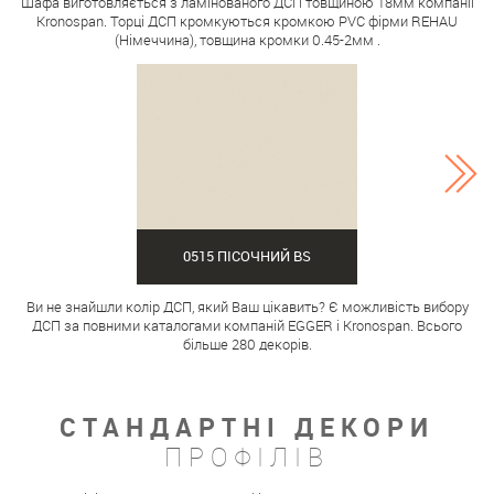
Шафа виготовляється з ламінованого ДСП товщиною 18мм компанії
Kronospan. Торці ДСП кромкуються кромкою PVC фірми REHAU
(Німеччина), товщина кромки 0.45-2мм .
0515 ПІСОЧНИЙ BS
Ви не знайшли колір ДСП, який Ваш цікавить? Є можливість вибору
ДСП за повними каталогами компаній EGGER і Kronospan. Всього
більше 280 декорів.
СТАНДАРТНІ ДЕКОРИ
ПРОФІЛІВ