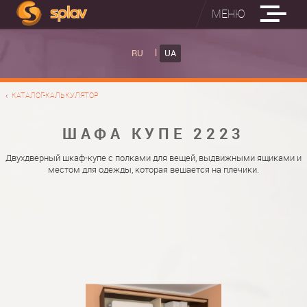
МЕНЮ
ВБУДОВАНІ ПРАСУВАЛЬНІ ДОШКИ
RU
UA
КАТАЛОГ ШАФ КУПЕ
ВБУДОВАНА ПРАСУВАЛЬНА ДОШКА
КАТАЛОГ-КАЛЬКУЛЯТОР
ФОТО ШАФ КУПЕ
НАСТІННА ПРАСУВАЛЬНА ДОШКА "РУСАЛКА"
МАТЕРІАЛИ
ШАФА КУПЕ 2223
ПРО НАС
ФУРНІТУРА
Двухдверный шкаф-купе с полками для вещей, выдвижными ящиками и
местом для одежды, которая вешается на плечики.
КОНТАКТИ
КАТАЛОГИ ДВЕРЕЙ